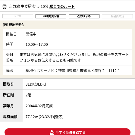
京急線 生麦駅 徒歩 10分
駅までのルート
NEW
現地見学会
おすすめ
会員限定
現地見学会
開催日
開催中
時間
10:00〜17:00
受付
まずはお気軽にお問い合わせくださいませ。 現地の様子をスマート
場所
フォンからお伝えすることも可能です。
備考
現地へはカーナビ：神奈川県横浜市鶴見区岸谷２丁目12-1
間取り
3LDK(3LDK)
所在階
2階
築年月
2004年02月完成
専有面積
77.12㎡(23.32坪)[壁芯]
今すぐ会員登録する