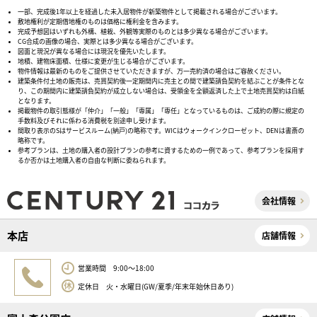
一部、完成後1年以上を経過した未入居物件が新築物件として掲載される場合がございます。
敷地権利が定期借地権のものは価格に権利金を含みます。
完成予想図はいずれも外構、植栽、外観等実際のものとは多少異なる場合がございます。
CG合成の画像の場合、実際とは多少異なる場合がございます。
図面と現況が異なる場合には現況を優先いたします。
地積、建物床面積、仕様に変更が生じる場合がございます。
物件情報は最新のものをご提供させていただきますが、万一売約済の場合はご容赦ください。
建築条件付土地の販売は、売買契約後一定期間内に売主との間で建築請負契約を結ぶことが条件とな
り、この期間内に建築請負契約が成立しない場合は、受領金を全額返済した上で土地売買契約は白紙
となります。
掲載物件の取引態様が「仲介」「一般」「専属」「専任」となっているものは、ご成約の際に規定の
手数料及びそれに係わる消費税を別途申し受けます。
間取り表示のSはサービスルーム(納戸)の略称です。WICはウォークインクローゼット、DENは書斎の
略称です。
参考プランは、土地の購入者の設計プランの参考に資するための一例であって、参考プランを採用す
るか否かは土地購入者の自由な判断に委ねられます。
会社情報
本店
店舗情報
営業時間 9:00～18:00
定休日 火・水曜日(GW/夏季/年末年始休日あり)