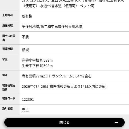
ガス
コンロ:ガス、三口
汚水:公共下水（使用可）
雑排水:公共下水
（使用可）
水道:公営水道（使用可）
ペット:可
土地権利
所有権
用途地域
準住居地域/第二種中高層住居専用地域
国土法の届
不要
出
引渡時期
相談
学区
岸谷小学校 約589m
生麦中学校 約593m
備考
専有面積77m2※トランクルーム0.64m2含む
物件情報更
2026年07月26日(物件情報更新日より14日以内に更新)
新日
物件コード
122301
取引態様
売主
閉じる