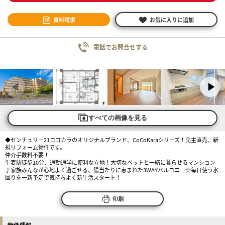
資料請求
お気に入りに追加
電話でお問合せする
すべての画像を見る
◆センチュリー21ココカラのオリジナルブランド、CoCoKaraシリーズ！売主直売、新
規リフォーム物件です。
仲介手数料不要！
生麦駅徒歩10分、通勤通学に便利な立地！大切なペットと一緒に暮らせるマンション
♪家族みんなが心地よく過ごせる、陽当たりに恵まれた3WAYバルコニー☆毎日使う水
回りを一新予定で気持ちよく新生活スタート！
印刷