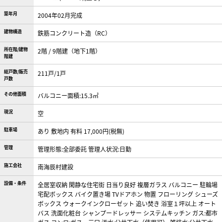
築年月
2004年02月完成
建物構造
鉄筋コンクリート造（RC）
所在階/建物
2階 / 9階建（地下1階）
階建
総戸数/販売
211戸/1戸
戸数
その他面積
バルコニー面積:15.3㎡
現況
空
駐車場
あり 敷地内 有料 17,000円(税無)
管理
管理形態:全部委託 管理人状況:日勤
施工会社
南海辰村建設
設備・条件
全居室収納
閑静な住宅街
日当り良好
複層ガラス
バルコニー
駐輪場
宅配ボックス
バイク置き場
TVドアホン
物置
フローリング
シューズ
ボックス
ウォークインクローゼット
追い焚き
浴室１坪以上
オート
バス
洗面化粧台
シャンプードレッサー
システムキッチン
ガス:都市