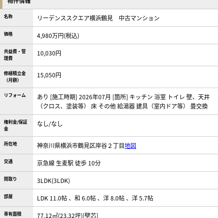
物件情報
名称
リーデンススクエア横浜鶴見 中古マンション
価格
4,980万円(税込)
共益費・管
10,030円
理費
修繕積立金
15,050円
（月額）
リフォーム
あり [施工時期] 2026年07月 [箇所] キッチン 浴室 トイレ 壁、天井
（クロス、塗装等） 床 その他 給湯器 建具（室内ドア等） 畳交換
権利金/保証
なし/なし
金
所在地
神奈川県横浜市鶴見区岸谷２丁目
地図
交通
京急線 生麦駅 徒歩 10分
間取り
3LDK(3LDK)
部屋
LDK 11.0帖 、和 6.0帖 、洋 8.0帖 、洋 5.7帖
専有面積
77.12㎡(23.32坪)[壁芯]