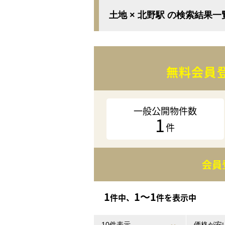
土地 × 北野駅 の検索結果一
無料会員
一般公開物件数
1
件
会員
1
1〜1
件中、
件を表示中