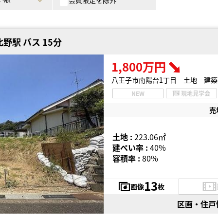
会員限定を除外
野駅 バス 15分
1,800万円
八王子市南陽台1丁目 土地 建築
NEW
現地見学会
売
土地 :
223.06㎡
建ぺい率 :
40%
容積率 :
80%
13
画像
枚
区画・住戸