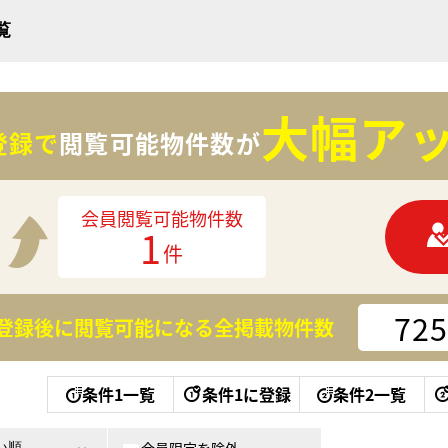
覧
大幅アッ
登録で
閲覧可能物件数が
会員閲覧可能物件数
1
件
725
登録後に閲覧可能になる
全掲載物件数
条件1一覧
条件1に登録
条件2一覧