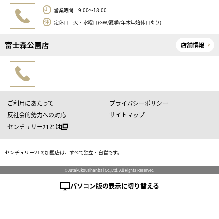
営業時間 9:00～18:00
定休日 火・水曜日(GW/夏季/年末年始休日あり)
富士森公園店
店舗情報
ご利用にあたって
プライバシーポリシー
反社会的勢力への対応
サイトマップ
センチュリー21とは
センチュリー21の加盟店は、すべて独立・自営です。
©Jutakukoueihanbai Co.,Ltd. All Rights Reserved.
パソコン版の表示に切り替える