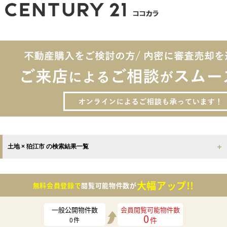
土地 × 狛江市 の検索結果一覧
大幅アップ!!
無料会員登録で
閲覧可能物件数が
一般公開物件数
会員閲覧可能物件数
0
件
0
件