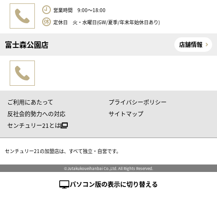
営業時間 9:00～18:00
定休日 火・水曜日(GW/夏季/年末年始休日あり)
富士森公園店
店舗情報
ご利用にあたって
プライバシーポリシー
反社会的勢力への対応
サイトマップ
センチュリー21とは
センチュリー21の加盟店は、すべて独立・自営です。
©Jutakukoueihanbai Co.,Ltd. All Rights Reserved.
パソコン版の表示に切り替える