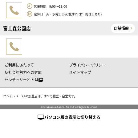
営業時間 9:00～18:00
定休日 火・水曜日(GW/夏季/年末年始休日あり)
富士森公園店
店舗情報
ご利用にあたって
プライバシーポリシー
反社会的勢力への対応
サイトマップ
センチュリー21とは
センチュリー21の加盟店は、すべて独立・自営です。
©Jutakukoueihanbai Co.,Ltd. All Rights Reserved.
パソコン版の表示に切り替える