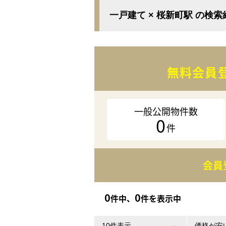
一戸建て × 桜新町駅 の検
無料会員
一般公開物件数
0
件
会員
0
0
件中、
件を表示中