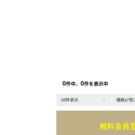
0
0
件中、
件を表示中
無料会員