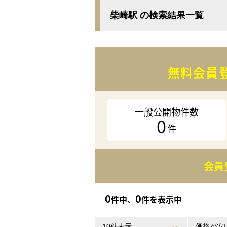
柴崎駅 の検索結果一覧
無料会員
一般公開物件数
0
件
会員
0
0
件中、
件を表示中