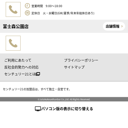
営業時間 9:00～18:00
定休日 火・水曜日(GW/夏季/年末年始休日あり)
富士森公園店
店舗情報
ご利用にあたって
プライバシーポリシー
反社会的勢力への対応
サイトマップ
センチュリー21とは
センチュリー21の加盟店は、すべて独立・自営です。
©Jutakukoueihanbai Co.,Ltd. All Rights Reserved.
パソコン版の表示に切り替える