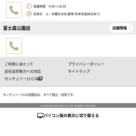
営業時間 9:00～18:00
定休日 火・水曜日(GW/夏季/年末年始休日あり)
富士森公園店
店舗情報
ご利用にあたって
プライバシーポリシー
反社会的勢力への対応
サイトマップ
センチュリー21とは
センチュリー21の加盟店は、すべて独立・自営です。
©Jutakukoueihanbai Co.,Ltd. All Rights Reserved.
パソコン版の表示に切り替える