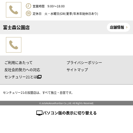
営業時間 9:00～18:00
定休日 火・水曜日(GW/夏季/年末年始休日あり)
富士森公園店
店舗情報
ご利用にあたって
プライバシーポリシー
反社会的勢力への対応
サイトマップ
センチュリー21とは
センチュリー21の加盟店は、すべて独立・自営です。
©Jutakukoueihanbai Co.,Ltd. All Rights Reserved.
パソコン版の表示に切り替える